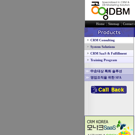
│
│
Home
Sitemap
Contact 
CRM Consulting
System Solutions
CRM SaaS & Fulfillment
Training Program
≫
中企대상 특화 솔루션
≫
영업조직을 위한 SFA