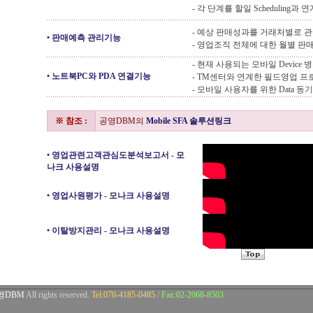
- 각 단계를 할일 Scheduling과
- 예상 판매성과를 거래처별로 
•
판매예측 관리기능
- 영업조직 전체에 대한 월별 판
- 현재 사용되는 모바일 Device 
•
노트북PC와 PDA 연결기능
- TM센터와 연계한 필드영업 프
- 모바일 사용자를 위한 Data 동
※ 참조 :
공영DBM의
Mobile SFA 솔루션링크
•
영업관련고객관심도분석보고서 - 모
나크 사용설명
•
영업사원평가 - 모나크 사용설명
•
이탈방지관리 - 모나크 사용설명
영DBM
All rights reserved.
Tel:070-4185-0485
/
Fax:02-2068-8503