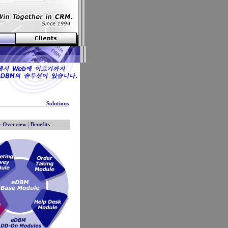
Solutions
▶
|
Overview
Benefits